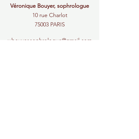
Véronique Bouyer, sophrologue
10 rue Charlot
75003 PARIS
v.bouyer.sophrologue@gmail.com
0629941846
Véronique Bouyer
Sophrologue & Formatrice
Sophrologue
Paris